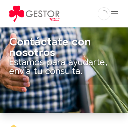
Contáctate con
nosotros
Estamos para ayudarte,
envía tu consulta.